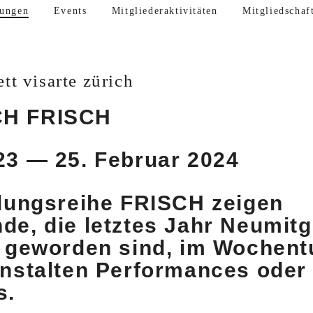
lungen
Events
Mitgliederaktivitäten
Mitgliedschaf
ett visarte zürich
CH FRISCH
023 —
25. Februar 2024
llungsreihe FRISCH zeigen
de, die letztes Jahr Neumitg
h geworden sind, im Wochent
anstalten Performances oder 
s.