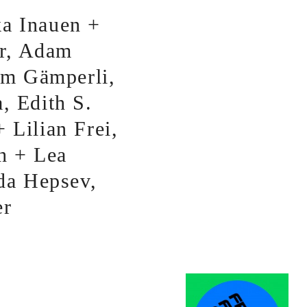
a Inauen +
er, Adam
m Gämperli,
, Edith S.
 Lilian Frei,
h + Lea
da Hepsev,
er