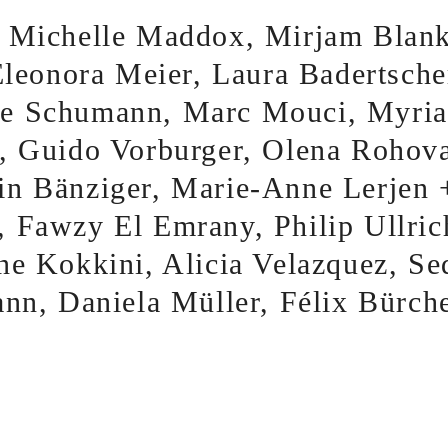
 Michelle Maddox, Mirjam Blank
 Eleonora Meier, Laura Badertsch
e Schumann, Marc Mouci, Myria
, Guido Vorburger, Olena Rohova
n Bänziger, Marie-Anne Lerjen +
 Fawzy El Emrany, Philip Ullric
ne Kokkini, Alicia Velazquez, Se
ann, Daniela Müller, Félix Bürch