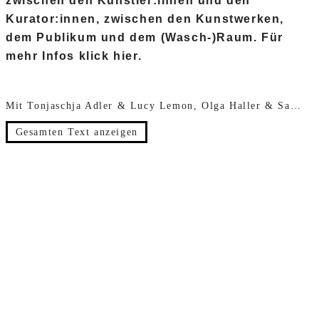
zwischen den Künstler:innen und den
Kurator:innen, zwischen den Kunstwerken,
dem Publikum und dem (Wasch-)Raum. Für
mehr Infos klick hier.
Mit Tonjaschja Adler & Lucy Lemon, Olga Haller & Sandra Müller, Lea & Adrian, Atelier NOW, Charles O. Job, Duy Bui & Marcial Koch, Claudia Kott & Konstanze Goelden, Karin Kurzmeyer, Elzara Oiseau, Dimitrina Sevova, Luisa Sabrina Stark.