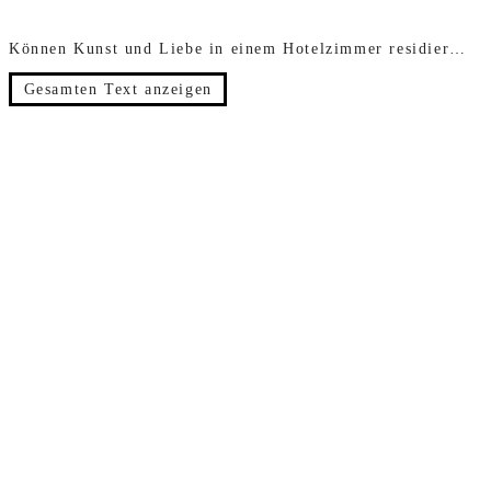
Können Kunst und Liebe in einem Hotelzimmer residieren? Das Hotel Europe zeigt die Kunstausstellung "Love in times of...", bei der die Kunstwerke solo oder zu zweit als Gäste in den Räumen des Hotels Platz nehmen und so eine vielschichte Erzählung entstehen lassen. Das Hotel Europe befindet sich im nordöstlichen Flügel des wunderschönen Utoschlosses, das vor 100 Jahren von den Schweizer Architekten Max Haefeli und Otto Pfleghard entworfen wurde.