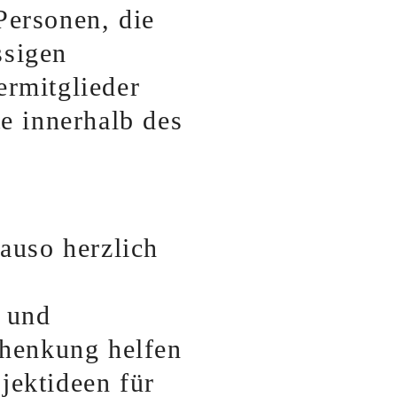
 Personen, die
ssigen
ermitglieder
e innerhalb des
auso herzlich
- und
chenkung helfen
ojektideen für