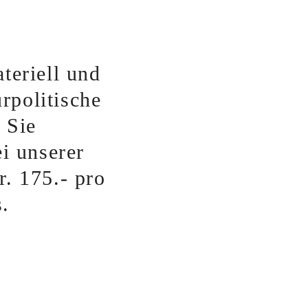
teriell und
rpolitische
 Sie
i unserer
r. 175.- pro
s.