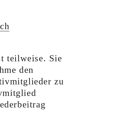
.ch
 teilweise. Sie
ahme den
tivmitglieder zu
vmitglied
ederbeitrag